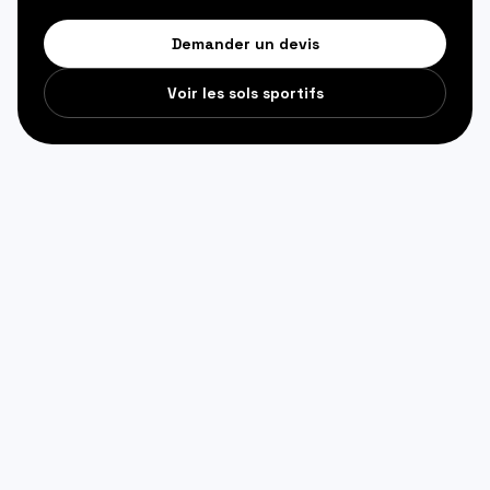
Demander un devis
Voir les sols sportifs
Total Gym Solutions
Navigation
Accueil
Contact
Créer