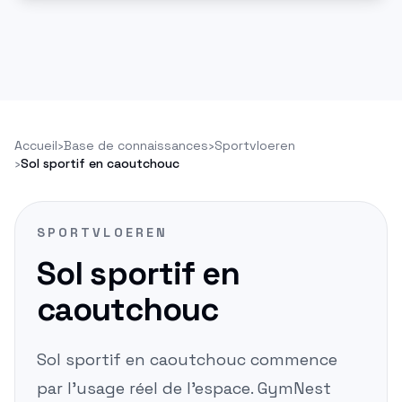
Salle de
Murs
Installation
Sols en
Salle de
Transport & mise
Sols en
Salle de
Panneaux
Conseil
Design gym
Murs de
miroirs
Sport à
White-Glove
Bois
Sport
en place
Cuir
Sport
Acoustiques
Mousse
3D
Domicile
d'Entreprise
d'equipement
Commerciale
fitness
Accueil
›
Base de connaissances
›
Sportvloeren
›
Sol sportif en caoutchouc
SPORTVLOEREN
Sol sportif en
caoutchouc
Sol sportif en caoutchouc commence
par l'usage réel de l'espace. GymNest