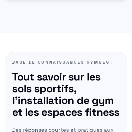
Salle de
Murs
Installation
Sols en
Salle de
Transport & mise
Sols en
Salle de
Panneaux
Conseil
Design gym
Murs de
miroirs
Sport à
White-Glove
Bois
Sport
en place
Cuir
Sport
Acoustiques
Mousse
3D
Domicile
d'Entreprise
d'equipement
Commerciale
fitness
BASE DE CONNAISSANCES GYMNEST
Tout savoir sur les
sols sportifs,
l'installation de gym
et les espaces fitness
Des réponses courtes et pratiques aux